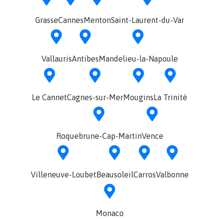
Grasse
Cannes
Menton
Saint-Laurent-du-Var
Vallauris
Antibes
Mandelieu-la-Napoule
Le Cannet
Cagnes-sur-Mer
Mougins
La Trinité
Roquebrune-Cap-Martin
Vence
Villeneuve-Loubet
Beausoleil
Carros
Valbonne
Monaco